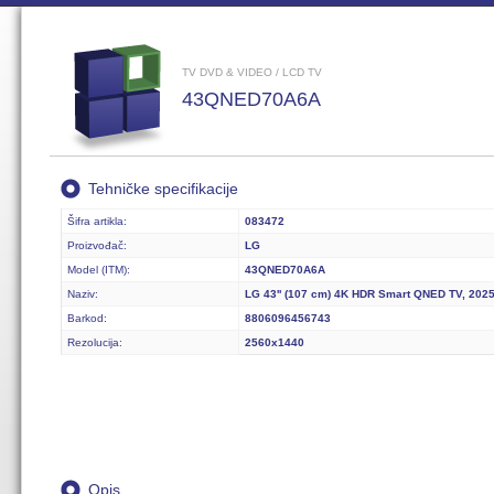
TV DVD & VIDEO / LCD TV
43QNED70A6A
Tehničke specifikacije
Šifra artikla:
083472
Proizvođač:
LG
Model (ITM):
43QNED70A6A
Naziv:
LG 43'' (107 cm) 4K HDR Smart QNED TV, 2025
Barkod:
8806096456743
Rezolucija:
2560x1440
Opis