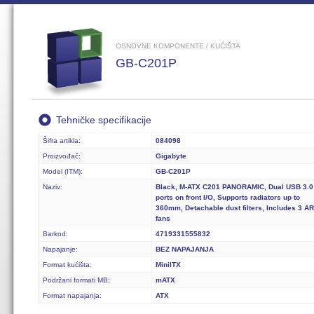
OSNOVNE KOMPONENTE / KUĆIŠTA
GB-C201P
Tehničke specifikacije
Šifra artikla:
084098
Proizvođač:
Gigabyte
Model (ITM):
GB-C201P
Naziv:
Black, M-ATX C201 PANORAMIC, Dual USB 3.0
ports on front I/O, Supports radiators up to
360mm, Detachable dust filters, Includes 3 A
fans
Barkod:
4719331555832
Napajanje:
BEZ NAPAJANJA
Format kućišta:
MiniITX
Podržani formati MB:
mATX
Format napajanja:
ATX