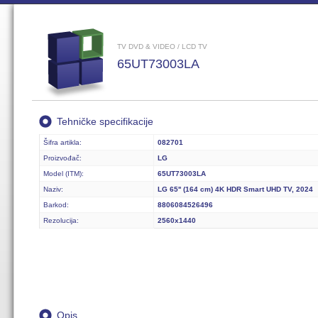
TV DVD & VIDEO / LCD TV
65UT73003LA
Tehničke specifikacije
Šifra artikla:
082701
Proizvođač:
LG
Model (ITM):
65UT73003LA
Naziv:
LG 65'' (164 cm) 4K HDR Smart UHD TV, 2024
Barkod:
8806084526496
Rezolucija:
2560x1440
Opis