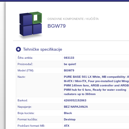
OSNOVNE KOMPONENTE / KUĆIŠTA
BGW79
Tehničke specifikacije
Šifra artikla:
083133
Proizvođač:
be quiet!
Model (ITM):
BGW79
Naziv:
PURE BASE 501 LX White, MB compatibility: A
M-ATX / Mini-ITX, Four pre-installed Light Win
PWM 140mm fans, ARGB controller and ARGB
PWM hub for 6 fans, Ready for water cooling
radiators up to 360mm
Barkod:
4260052192863
Napajanje:
BEZ NAPAJANJA
Boja kucista:
Black
Format kućišta:
Desktop
Podržani formati MB:
ATX