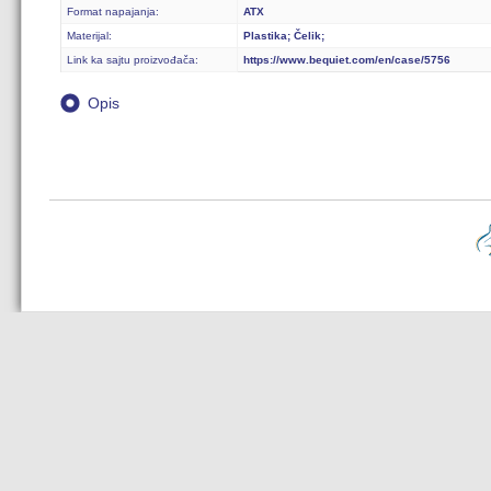
Format napajanja:
ATX
Materijal:
Plastika; Čelik;
Link ka sajtu proizvođača:
https://www.bequiet.com/en/case/5756
Opis