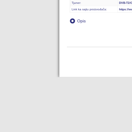
Tjuner:
DVB-T2/
Link ka sajtu proizvođača:
https://
Opis