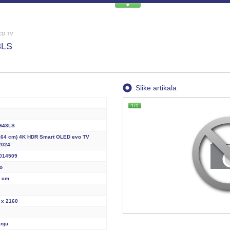
CD TV
3LS
Slike artikala
1/1
G43LS
(164 cm) 4K HDR Smart OLED evo TV
 2024
014509
o
4 cm
 x 2160
nju