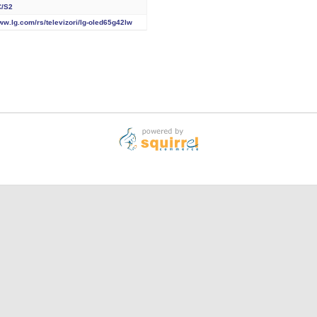
C/S2
www.lg.com/rs/televizori/lg-oled65g42lw