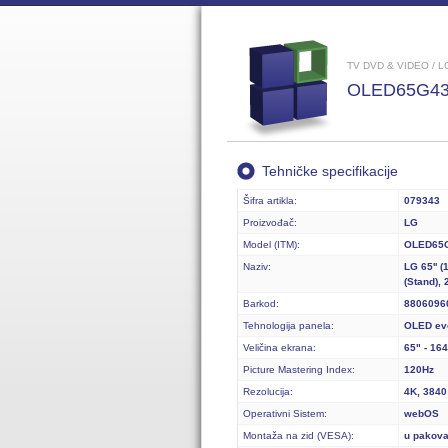
TV DVD & VIDEO / L
OLED65G4
Tehničke specifikacije
Šifra artikla:
079343
Proizvođač:
LG
Model (ITM):
OLED65
Naziv:
LG 65'' 
(Stand),
Barkod:
8806096
Tehnologija panela:
OLED ev
Veličina ekrana:
65" - 16
Picture Mastering Index:
120Hz
Rezolucija:
4K, 3840
Operativni Sistem:
webOS
Montaža na zid (VESA):
u pakova