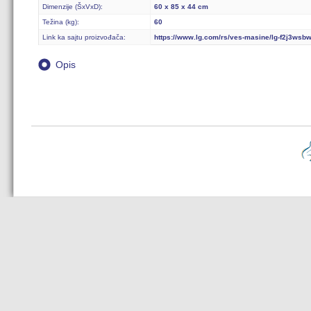
Dimenzije (ŠxVxD):
60 x 85 x 44 cm
Težina (kg):
60
Link ka sajtu proizvođača:
https://www.lg.com/rs/ves-masine/lg-f2j3wsb
Opis