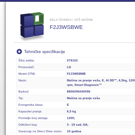
BELA TEHNIKA / VEŠ MAŠINE
F2J3WSBWE
Tehničke specifikacije
Šifra artikla:
079103
Proizvođač:
LG
Model (ITM):
F2J3WSBWE
Naziv:
Mašina za pranje veša, E, AI DD™, 6,5kg, 120
rpm, Smart Diagnosis™
Barkod:
8806096040096
Tip:
Mašina za pranje veša
Energetska klasa:
E
Kapacitet pranja:
6,5 kg
Promeljiv broj obrtaja:
1200;
Odloženi kraj:
3 - 19 sati; DA;
Garancija na Direct Drive motor:
10 godina