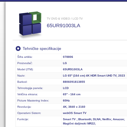
TV DVD & VIDEO / LCD TV
65UR91003LA
Tehničke specifikacije
Šifra artikla:
078806
Proizvođač:
LG
Model (ITM):
65UR91003LA
Naziv:
LG 65'' (164 cm) 4K HDR Smart UHD TV, 2023
Barkod:
8806091813855
Tehnologija panela:
LCD
Veličina ekrana:
65" - 164 cm
Picture Mastering Index:
60Hz
Rezolucija:
4K, 3840 x 2160
Operativni Sistem:
webOS Smart TV
Funkcije:
Smart TV ; Bluetooth; DLNA; Netflix; Amazon;
Magični daljinski MR22;