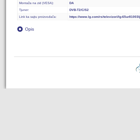
Montaža na zid (VESA):
DA
Tjuner:
DVB-T2/C/S2
Link ka sajtu proizvođača:
https://www.lg.com/rs/televizori/lg-65ur81003l
Opis