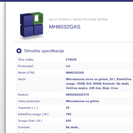
BELA TEHNIKA / MIKROTALASNE RERNE
MH6032GAS
Tehničke specifikacije
Šifra artikla:
078639
Proizvođač:
LG
Model (ITM):
MH6032GAS
Naziv:
Mikrotalasna rerna sa grilom, 20 l, Električna
snaga: 700W, Gril: 850W, Kontrole: Na dodir,
Veličina tanjira: 245 mm, Boja: Crna
Barkod:
8806084202376
Vrsta proizvoda:
Mikrotalasna sa grilom
Kapacitet ( L ):
20
Električna snaga ( W ):
700
Snaga Grila ( W ):
600
Kontrole:
Na dodir;