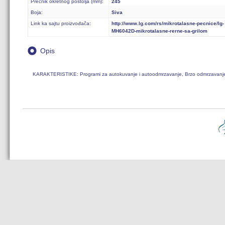
Prečnik okretnog postolja (mm):
245
Boja:
Siva
Link ka sajtu proizvođača:
http://www.lg.com/rs/mikrotalasne-pecnice/lg-
MH6042D-mikrotalasne-rerne-sa-grilom
Opis
KARAKTERISTIKE: Programi za autokuvanje i autoodmrzavanje, Brzo odmrzavanje, EC