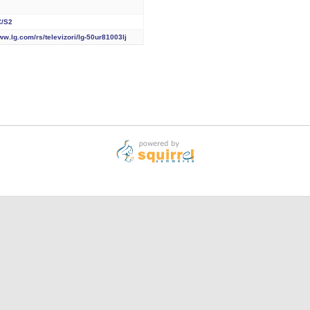
C/S2
ww.lg.com/rs/televizori/lg-50ur81003lj