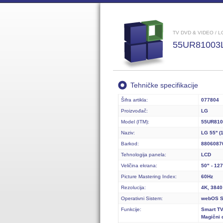
TV DVD & VIDEO / L
55UR81003
Tehničke specifikacije
Šifra artikla:
077804
Proizvođač:
LG
Model (ITM):
55UR810
Naziv:
LG 55'' 
Barkod:
8806087
Tehnologija panela:
LCD
Veličina ekrana:
50" - 12
Picture Mastering Index:
60Hz
Rezolucija:
4K, 3840
Operativni Sistem:
webOS S
Funkcije:
Smart TV
Magični 