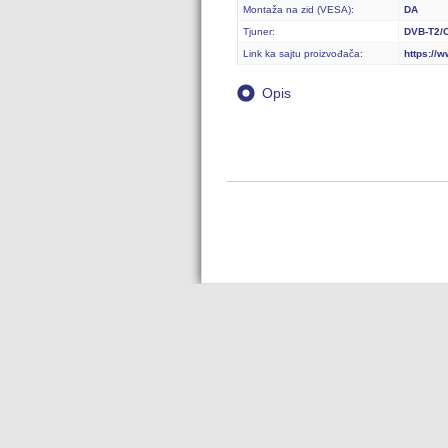
Montaža na zid (VESA):
DA
Tjuner:
DVB-T2/
Link ka sajtu proizvođača:
https://w
Opis