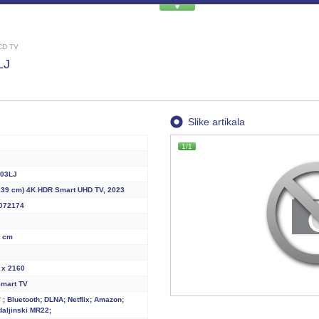
CD TV
LJ
Slike artikala
1/1
03LJ
(139 cm) 4K HDR Smart UHD TV, 2023
072174
7 cm
 x 2160
mart TV
 ; Bluetooth; DLNA; Netflix; Amazon;
daljinski MR22;