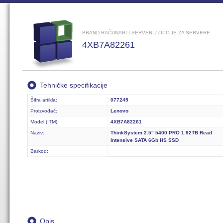
BRAND RAČUNARI I SERVERI / OPCIJE ZA SERVERE
4XB7A82261
Tehničke specifikacije
Šifra artikla:
077245
Proizvođač:
Lenovo
Model (ITM):
4XB7A82261
Naziv:
ThinkSystem 2.5" 5400 PRO 1.92TB Read
Intensive SATA 6Gb HS SSD
Barkod:
Opis