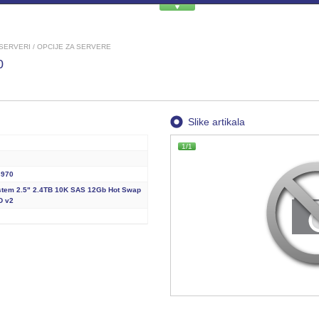
SERVERI / OPCIJE ZA SERVERE
0
Slike artikala
1/1
3970
tem 2.5" 2.4TB 10K SAS 12Gb Hot Swap
D v2