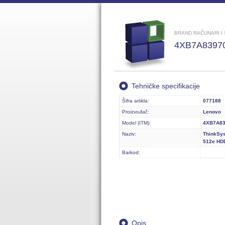
BRAND RAČUNARI I 
4XB7A8397
Tehničke specifikacije
Šifra artikla:
077188
Proizvođač:
Lenovo
Model (ITM):
4XB7A8
Naziv:
ThinkSys
512e HD
Barkod:
Opis