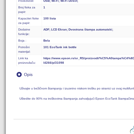
Povezivost:
USB; Wi-Fi; Wi-Fi Direct;
Broj fioka za
1
papir:
Kapacitet fioke
100 lista
za papir:
Dodatne
ADF; LCD Ekran; Dvostrana štampa automatski;
funkcije:
Boja :
Bela
Potrošni
101 EcoTank ink bottle
materijal:
Link ka
https://www.epson.rs/sr_RS/proizvodi/%C5%A0tampa%C4%8D
proizvođaču:
l4266/p/31098
Opis
Uživajte u bežičnom štampanju i izuzetno niskom trošku po stranici uz ovaj multif
Uštedite do 90% na troškovima štampanja zahvaljujući Epson EcoTank štampačima bez 