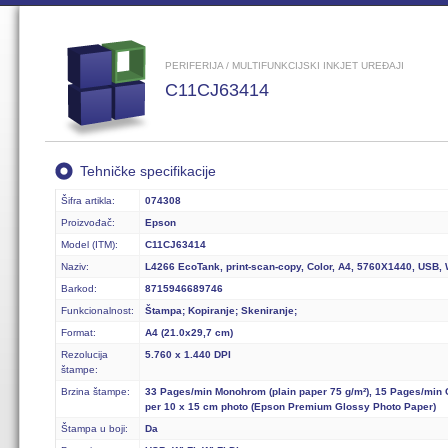
PERIFERIJA / MULTIFUNKCIJSKI INKJET UREĐAJI
C11CJ63414
Tehničke specifikacije
Šifra artikla:
074308
Proizvođač:
Epson
Model (ITM):
C11CJ63414
Naziv:
L4266 EcoTank, print-scan-copy, Color, A4, 5760X1440, USB, W
Barkod:
8715946689746
Funkcionalnost:
Štampa; Kopiranje; Skeniranje;
Format:
A4 (21.0x29,7 cm)
Rezolucija
5.760 x 1.440 DPI
štampe:
Brzina štampe:
33 Pages/min Monohrom (plain paper 75 g/m²), 15 Pages/min C
per 10 x 15 cm photo (Epson Premium Glossy Photo Paper)
Štampa u boji:
Da