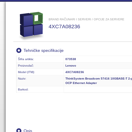
BRAND RAČUNARI I SERVERI / OPCIJE ZA SERVERE
4XC7A08236
Tehničke specifikacije
Šifra artikla:
073538
Proizvođač:
Lenovo
Model (ITM):
4XC7A08236
Naziv:
ThinkSystem Broadcom 57416 10GBASE-T 2-p
OCP Ethernet Adapter
Barkod:
Opis