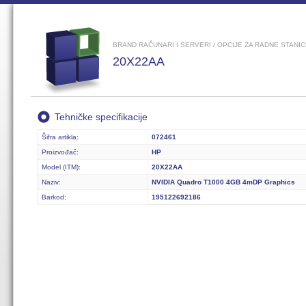
BRAND RAČUNARI I SERVERI / OPCIJE ZA RADNE STANI
20X22AA
Tehničke specifikacije
Šifra artikla:
072461
Proizvođač:
HP
Model (ITM):
20X22AA
Naziv:
NVIDIA Quadro T1000 4GB 4mDP Graphics
Barkod:
195122692186