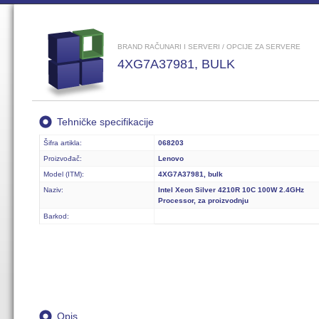
BRAND RAČUNARI I SERVERI / OPCIJE ZA SERVERE
4XG7A37981, BULK
Tehničke specifikacije
Šifra artikla:
068203
Proizvođač:
Lenovo
Model (ITM):
4XG7A37981, bulk
Naziv:
Intel Xeon Silver 4210R 10C 100W 2.4GHz
Processor, za proizvodnju
Barkod:
Opis